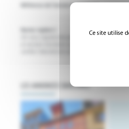
Référence de l'annonce :
22500528
Restez vigilant !
Ce site utilise
On nous signale des personnes malintentionnées
et tentent d'acheter ou de louer un bien immobi
vérifier l'identité de vos interlocuteurs avant d
LES ANNONCES SIMILAIRES