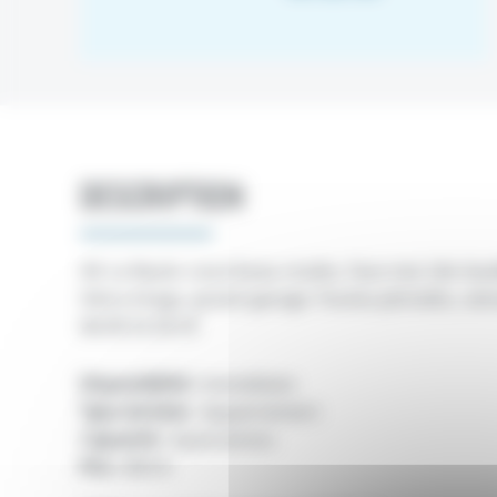
DESCRIPTION
44. La Baule. Loue beau studio, face mer (de Gau
5ème étage, grand garage. Toutes périodes, sema
06.09.33.28.18
Disponibilité :
Immédiate
Type de bien :
Appartement
Capacité :
4 personnes
Prix :
850 €