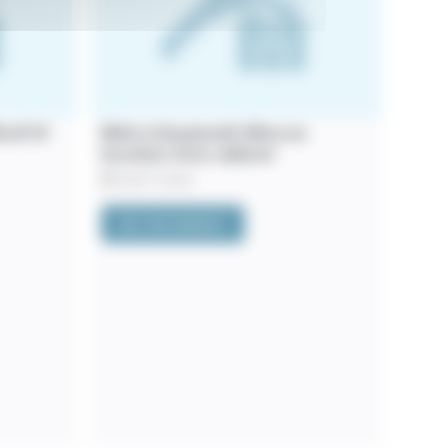
la 8/10
Métro Dausmenil. Mise en
location d’un cabinet
20/07/2026
VOIR L'ANNONCE