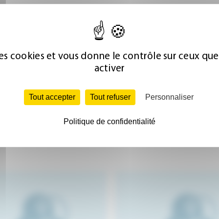
 des cookies et vous donne le contrôle sur ceux qu
 qui disent œuvrer pour des investisseurs étrangers
activer
lier par virement bancaire. Nous vous conseillons de
'envoyer tout document.
Tout accepter
Tout refuser
Personnaliser
Politique de confidentialité