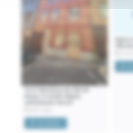
Hyères.
villa de
21/07/
VOI
76. À 700 mètres du CHU de
Rouen. À vendre duplex
entièrement rénové
24/07/2026
VOIR L'ANNONCE