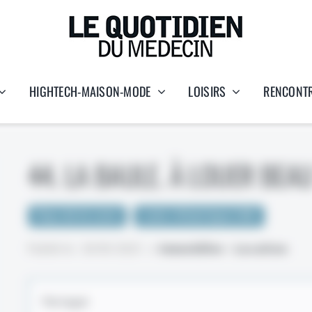
HIGHTECH-MAISON-MODE
LOISIRS
RENCONT
44. LA BAULE. À LOUER BEA
Pays de la Loire
Loire-Atlantique (44)
Publié le : 30/05/2025
>
Immobilier
•
Location
Partager