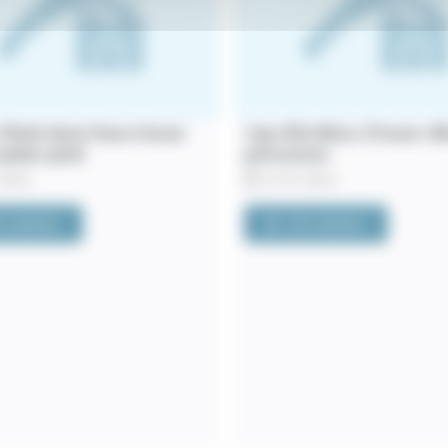
 Pieds dans l’eau à louer
Cap d’Antibes. À louer vil
 plain-pied
personnes
2026
21/07/2026
R L'ANNONCE
VOIR L'ANNONCE