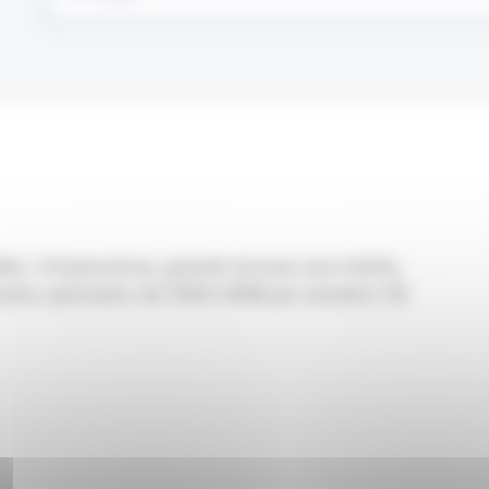
lle), 3/4 personnes, grande terrasse avec bâche,
ine, quinzaine, de 550€ à 850€ par semaine. Tél.