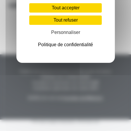
catégorie.
Tout accepter
Événements
Tout refuser
Personnaliser
Offre de services
Politique de confidentialité
Publier une annonce
Contact et demande de devis
Politique de confidentialité
Conditions générales de vente QDM
Conditions générales de vente QPH
©2025 | Un site du
Quotidien du Médecin
PHP Code Snippets
Powered By :
XYZScripts.com