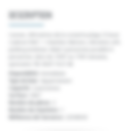
DESCRIPTION
Cannes. 200 mètres de la croisette plage. À louer
2 pièces 50m², 1 chambre. Balcons, climatisé, wifi,
parking extérieur. Idéal 2 personnes possible 4
personnes. Libre du 19/07 au 7/09. Semaine,
quinzaine. Tél. 06.07.74.27.46
Disponibilité :
Immédiate
Type de bien :
Appartement
Capacité :
2 personnes
Surface :
50m²
Nombre de pièces :
2
Nombre de chambres :
1
Référence de l'annonce :
22500543