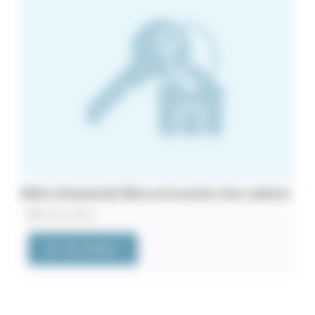
Métro Dausmenil. Mise en location d’un cabinet
20/07/2026
VOIR L'ANNONCE