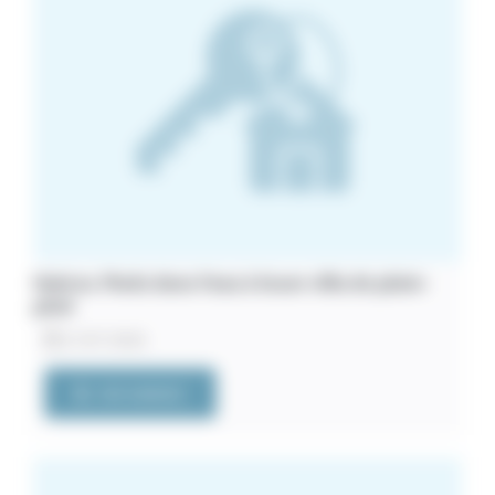
Hyères. Pieds dans l’eau à louer villa de plain-
pied
21/07/2026
VOIR L'ANNONCE