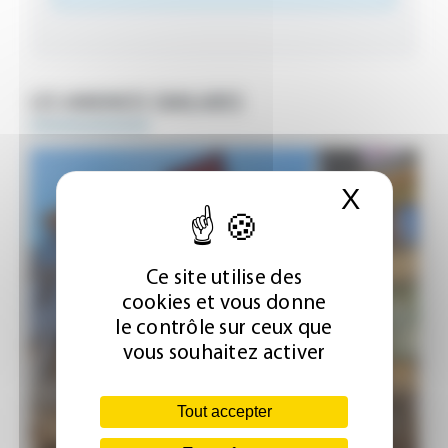
LES ANNONCES SIMILAIRES
X
Masque
Ce site utilise des
cookies et vous donne
le contrôle sur ceux que
vous souhaitez activer
Tout accepter