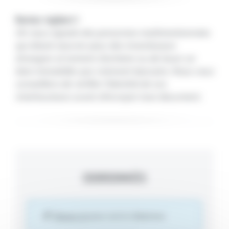
Restez vigilant !
On nous signale des personnes malintentionnées
qui disent œuvrer pour des investisseurs
étrangers et tentent d'acheter ou de louer un
bien immobilier par virement bancaire. Nous vous
conseillons de vérifier l'identité de vos
interlocuteurs avant d'envoyer tout document.
COORDONNÉES
Cliquez ici
pour voir le téléphone