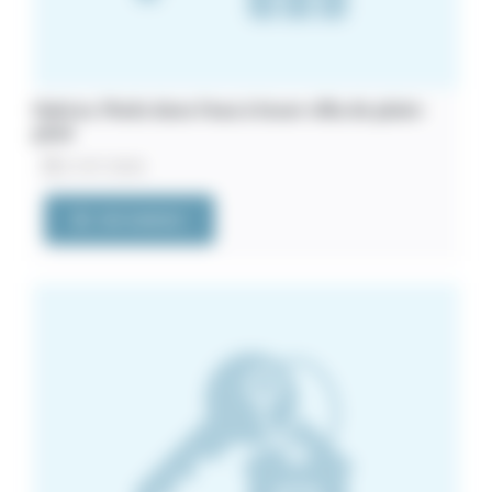
Hyères. Pieds dans l’eau à louer villa de plain-
pied
21/07/2026
VOIR L'ANNONCE