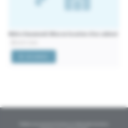
Métro Dausmenil. Mise en location d’un cabinet
20/07/2026
VOIR L'ANNONCE
Publier une annonce
Contact et demande de devis