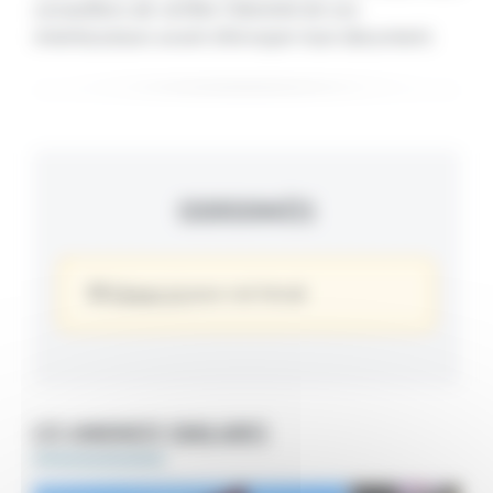
conseillons de vérifier l'identité de vos
interlocuteurs avant d'envoyer tout document.
COORDONNÉES
Cliquez ici
pour voir l’email
LES ANNONCES SIMILAIRES