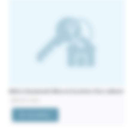
Métro Dausmenil. Mise en location d’un cabinet
20/07/2026
VOIR L'ANNONCE