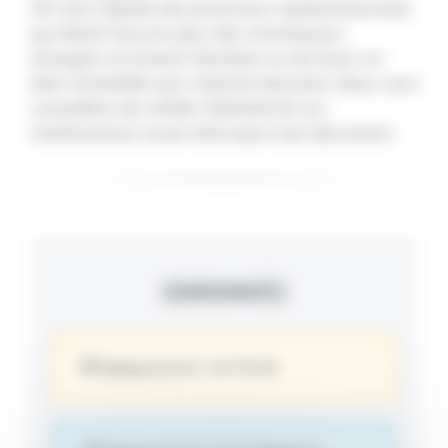
On nous signale des personnes malintentionnées
qui disent œuvrer pour des investisseurs
étrangers et tentent d'acheter ou de louer un
bien immobilier par virement bancaire. Nous vous
conseillons de vérifier l'identité de vos
interlocuteurs avant d'envoyer tout document.
COORDONNÉES
Cliquez ici
pour voir l’email