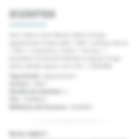
DESCRIPTION
Paris 16ème. Henri Martin. Métro Pompe.
Appartement impeccable. 106m², parking, balcon
7.50m², 3 chambres, 2 bains, 1 bureau, 1
buanderie. Profession libérale acceptée. Étage
élevé, double séjour, cave. Prix : 1.390.000€.
Type de bien :
Appartement
Surface :
106m²
Nombre de chambres :
3
Prix :
1390000 €
Référence de l'annonce :
22600461
Restez vigilant !