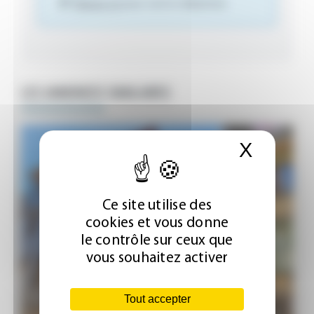
Cliquez ici
pour voir le téléphone
LES ANNONCES SIMILAIRES
X
Masque
Ce site utilise des
cookies et vous donne
le contrôle sur ceux que
vous souhaitez activer
Tout accepter