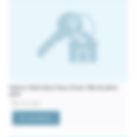
Hyères. Pieds dans l’eau à louer villa de plain-
pied
21/07/2026
VOIR L'ANNONCE