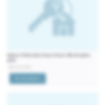
Hyères. Pieds dans l’eau à louer villa de plain-
pied
21/07/2026
VOIR L'ANNONCE