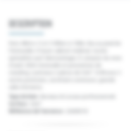
DESCRIPTION
Paris. Métro 12 et 3 Villiers à 100m. Bus au pied de
l’immeuble. À louer cabinet médical, toutes
spécialités sauf dermatologie. À compter du mois
d’août 2026. Immeuble et prestations de
standing. Lumineux 2 pièces de 32m². SCM avec 3
autres praticiens, secrétaire commune, grande
salle d’attente.
Type de bien :
Bureaux & Locaux professionnels
Surface :
32m²
Référence de l'annonce :
22600318