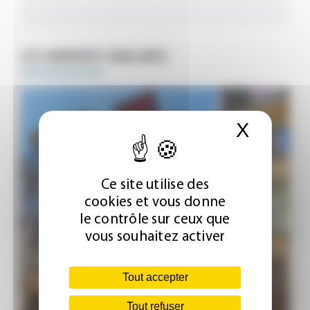
LES ANNONCES SIMILAIRES
X
Masque
Ce site utilise des
cookies et vous donne
le contrôle sur ceux que
vous souhaitez activer
Tout accepter
Tout refuser