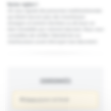
Restez vigilant !
On nous signale des personnes malintentionnées
qui disent œuvrer pour des investisseurs
étrangers et tentent d'acheter ou de louer un
bien immobilier par virement bancaire. Nous vous
conseillons de vérifier l'identité de vos
interlocuteurs avant d'envoyer tout document.
COORDONNÉES
Cliquez ici
pour voir l’email