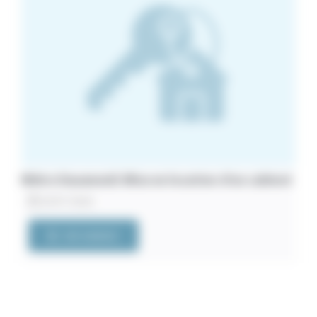
Métro Dausmenil. Mise en location d’un cabinet
20/07/2026
VOIR L'ANNONCE